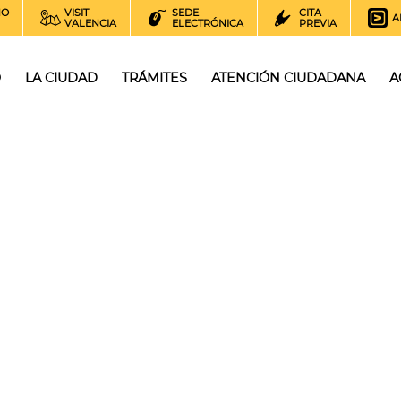
NO
VISIT
SEDE
CITA
A
VALENCIA
ELECTRÓNICA
PREVIA
O
LA CIUDAD
TRÁMITES
ATENCIÓN CIUDADANA
A