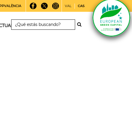
PPVALÈNCIA
VAL
CAS
CTUALIDAD