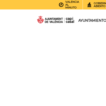
VALENCIA
GOBIER
AL
ABIERTO
MINUTO
AYUNTAMIENT