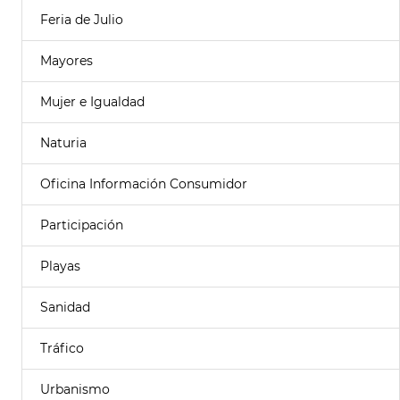
Feria de Julio
Mayores
Mujer e Igualdad
Naturia
Oficina Información Consumidor
Participación
Playas
Sanidad
Tráfico
Urbanismo