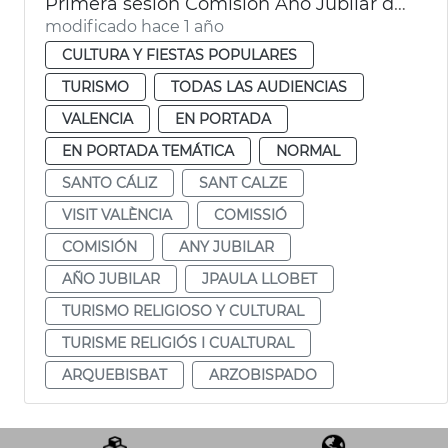
Primera sesión Comisión Año Jubilar del Santo Cáliz
modificado hace 1 año
CULTURA Y FIESTAS POPULARES
TURISMO
TODAS LAS AUDIENCIAS
VALENCIA
EN PORTADA
EN PORTADA TEMÁTICA
NORMAL
SANTO CÁLIZ
SANT CALZE
VISIT VALÈNCIA
COMISSIÓ
COMISIÓN
ANY JUBILAR
AÑO JUBILAR
JPAULA LLOBET
TURISMO RELIGIOSO Y CULTURAL
TURISME RELIGIÓS I CUALTURAL
ARQUEBISBAT
ARZOBISPADO