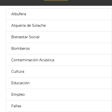
Albufera
Alquería de Solache
Bienestar Social
Bomberos
Contaminación Acústica
Cultura
Educación
Empleo
Fallas