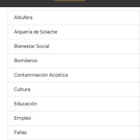
Albufera
Alquería de Solache
Bienestar Social
Bomberos
Contaminación Acústica
Cultura
Educación
Empleo
Fallas