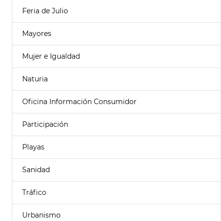
Feria de Julio
Mayores
Mujer e Igualdad
Naturia
Oficina Información Consumidor
Participación
Playas
Sanidad
Tráfico
Urbanismo