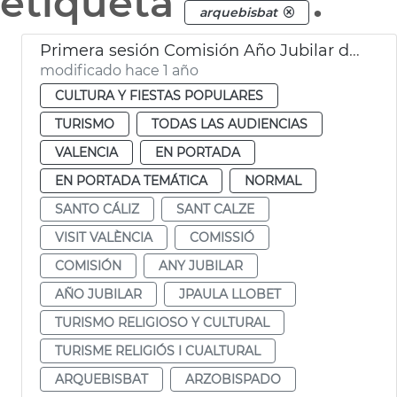
etiqueta
.
arquebisbat
Primera sesión Comisión Año Jubilar del Santo Cáliz
modificado hace 1 año
CULTURA Y FIESTAS POPULARES
TURISMO
TODAS LAS AUDIENCIAS
VALENCIA
EN PORTADA
EN PORTADA TEMÁTICA
NORMAL
SANTO CÁLIZ
SANT CALZE
VISIT VALÈNCIA
COMISSIÓ
COMISIÓN
ANY JUBILAR
AÑO JUBILAR
JPAULA LLOBET
TURISMO RELIGIOSO Y CULTURAL
TURISME RELIGIÓS I CUALTURAL
ARQUEBISBAT
ARZOBISPADO