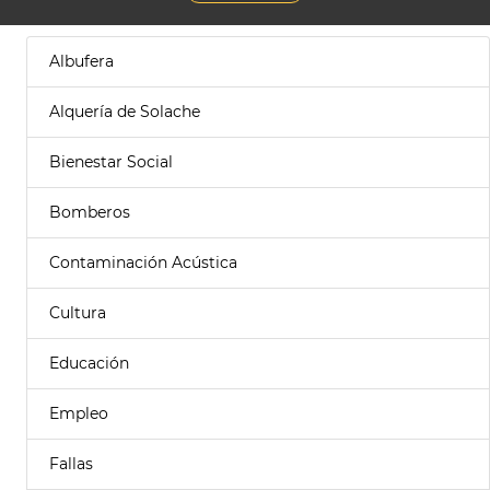
Albufera
Alquería de Solache
Bienestar Social
Bomberos
Contaminación Acústica
Cultura
Educación
Empleo
Fallas