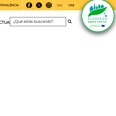
PPVALÈNCIA
VAL
CAS
CTUALIDAD