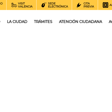
NO
VISIT
SEDE
CITA
A
VALENCIA
ELECTRÓNICA
PREVIA
O
LA CIUDAD
TRÁMITES
ATENCIÓN CIUDADANA
A