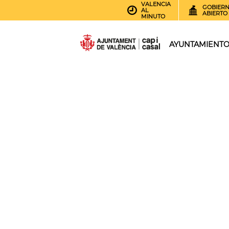
VALENCIA
GOBIER
AL
ABIERTO
MINUTO
AYUNTAMIENT