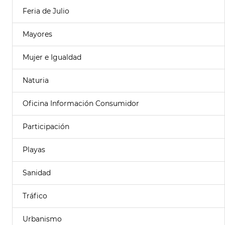
Feria de Julio
Mayores
Mujer e Igualdad
Naturia
Oficina Información Consumidor
Participación
Playas
Sanidad
Tráfico
Urbanismo