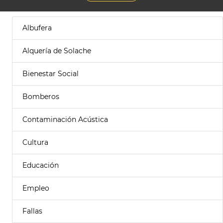
Albufera
Alquería de Solache
Bienestar Social
Bomberos
Contaminación Acústica
Cultura
Educación
Empleo
Fallas