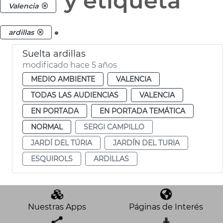
y etiqueta
Valencia
.
ardillas
Suelta ardillas
modificado hace 5 años
MEDIO AMBIENTE
VALENCIA
TODAS LAS AUDIENCIAS
VALENCIA
EN PORTADA
EN PORTADA TEMÁTICA
NORMAL
SERGI CAMPILLO
JARDÍ DEL TÚRIA
JARDÍN DEL TURIA
ESQUIROLS
ARDILLAS
Nuestras Apps
Páginas de Interés