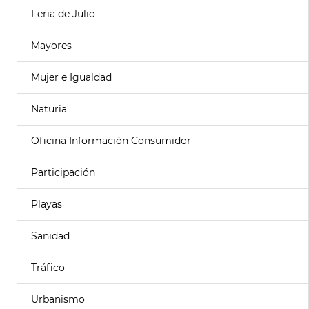
Feria de Julio
Mayores
Mujer e Igualdad
Naturia
Oficina Información Consumidor
Participación
Playas
Sanidad
Tráfico
Urbanismo