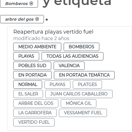
y etiqueta
Bomberos
.
arbre del gos
Reapertura playas vertido fuel
modificado hace 2 años
MEDIO AMBIENTE
BOMBEROS
PLAYAS
TODAS LAS AUDIENCIAS
POBLES SUD
VALENCIA
EN PORTADA
EN PORTADA TEMÁTICA
NORMAL
PLAYAS
PLATGES
EL SALER
JUAN CARLOS CABALLERO
ARBRE DEL GOS
MÓNICA GIL
LA GARROFERA
VESSAMENT FUEL
VERTIDO FUEL