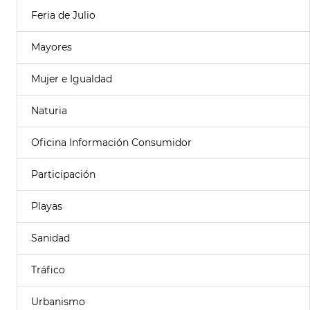
Feria de Julio
Mayores
Mujer e Igualdad
Naturia
Oficina Información Consumidor
Participación
Playas
Sanidad
Tráfico
Urbanismo