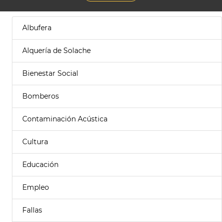
Albufera
Alquería de Solache
Bienestar Social
Bomberos
Contaminación Acústica
Cultura
Educación
Empleo
Fallas