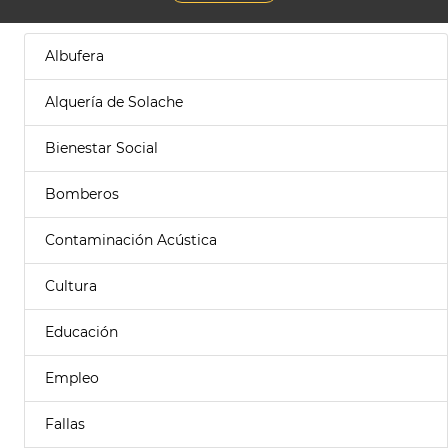
Albufera
Alquería de Solache
Bienestar Social
Bomberos
Contaminación Acústica
Cultura
Educación
Empleo
Fallas