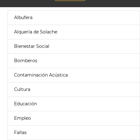
Albufera
Alquería de Solache
Bienestar Social
Bomberos
Contaminación Acústica
Cultura
Educación
Empleo
Fallas