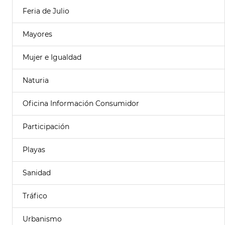
Feria de Julio
Mayores
Mujer e Igualdad
Naturia
Oficina Información Consumidor
Participación
Playas
Sanidad
Tráfico
Urbanismo