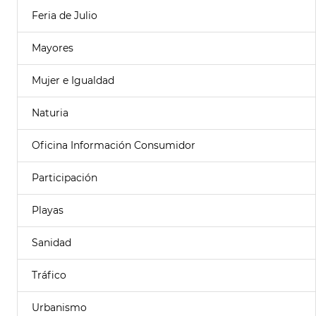
Feria de Julio
Mayores
Mujer e Igualdad
Naturia
Oficina Información Consumidor
Participación
Playas
Sanidad
Tráfico
Urbanismo