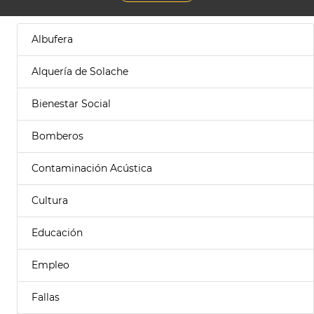
Albufera
Alquería de Solache
Bienestar Social
Bomberos
Contaminación Acústica
Cultura
Educación
Empleo
Fallas