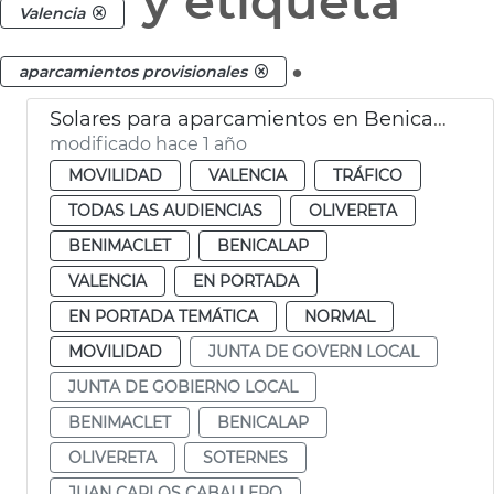
y etiqueta
Valencia
.
aparcamientos provisionales
Solares para aparcamientos en Benicalap, Benimàmet, Soternes
modificado hace 1 año
MOVILIDAD
VALENCIA
TRÁFICO
TODAS LAS AUDIENCIAS
OLIVERETA
BENIMACLET
BENICALAP
VALENCIA
EN PORTADA
EN PORTADA TEMÁTICA
NORMAL
MOVILIDAD
JUNTA DE GOVERN LOCAL
JUNTA DE GOBIERNO LOCAL
BENIMACLET
BENICALAP
OLIVERETA
SOTERNES
JUAN CARLOS CABALLERO