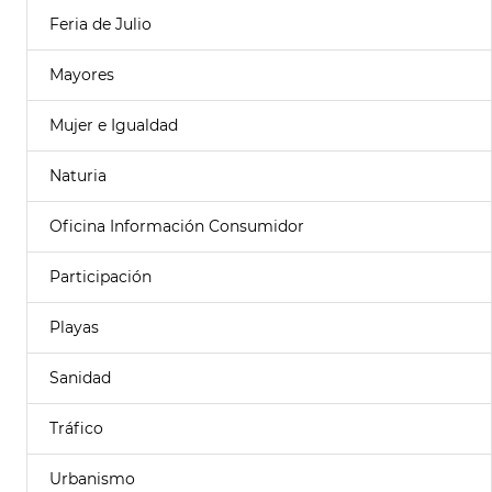
Feria de Julio
Mayores
Mujer e Igualdad
Naturia
Oficina Información Consumidor
Participación
Playas
Sanidad
Tráfico
Urbanismo