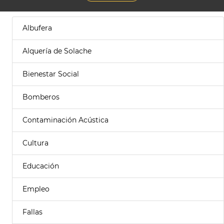
Albufera
Alquería de Solache
Bienestar Social
Bomberos
Contaminación Acústica
Cultura
Educación
Empleo
Fallas