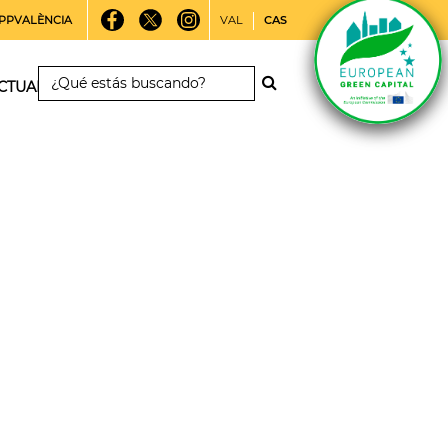
PPVALÈNCIA
VAL
CAS
CTUALIDAD