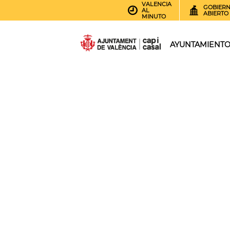
VALENCIA
GOBIER
AL
ABIERTO
MINUTO
AYUNTAMIENT