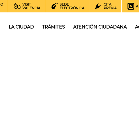
NO
VISIT
SEDE
CITA
A
VALENCIA
ELECTRÓNICA
PREVIA
O
LA CIUDAD
TRÁMITES
ATENCIÓN CIUDADANA
A