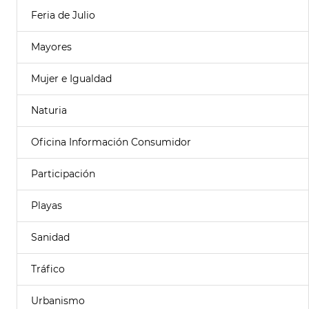
Feria de Julio
Mayores
Mujer e Igualdad
Naturia
Oficina Información Consumidor
Participación
Playas
Sanidad
Tráfico
Urbanismo