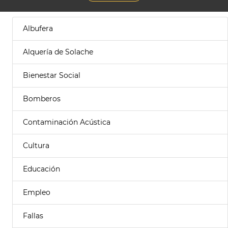
Albufera
Alquería de Solache
Bienestar Social
Bomberos
Contaminación Acústica
Cultura
Educación
Empleo
Fallas