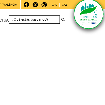
PPVALÈNCIA
VAL
CAS
CTUALIDAD