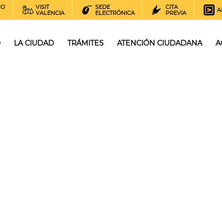
NO
VISIT
SEDE
CITA
A
VALENCIA
ELECTRÓNICA
PREVIA
O
LA CIUDAD
TRÁMITES
ATENCIÓN CIUDADANA
A