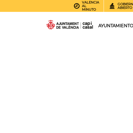
VALENCIA
GOBIER
AL
ABIERTO
MINUTO
AYUNTAMIENT