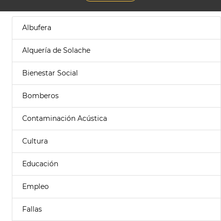
Albufera
Alquería de Solache
Bienestar Social
Bomberos
Contaminación Acústica
Cultura
Educación
Empleo
Fallas