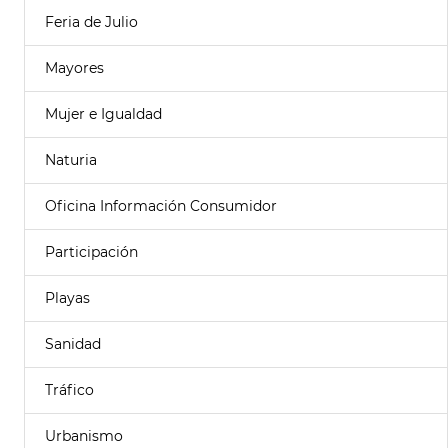
Feria de Julio
Mayores
Mujer e Igualdad
Naturia
Oficina Información Consumidor
Participación
Playas
Sanidad
Tráfico
Urbanismo