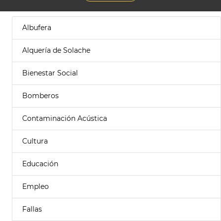
Albufera
Alquería de Solache
Bienestar Social
Bomberos
Contaminación Acústica
Cultura
Educación
Empleo
Fallas