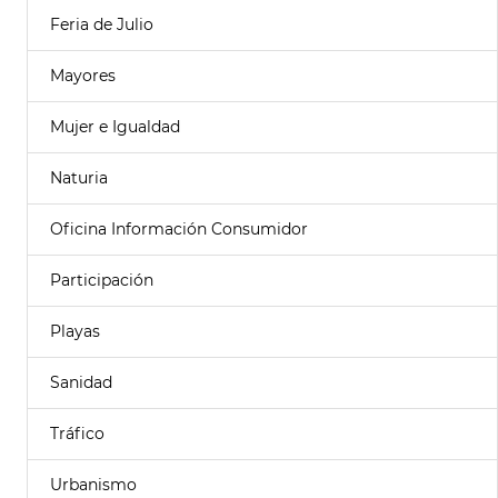
Feria de Julio
Mayores
Mujer e Igualdad
Naturia
Oficina Información Consumidor
Participación
Playas
Sanidad
Tráfico
Urbanismo