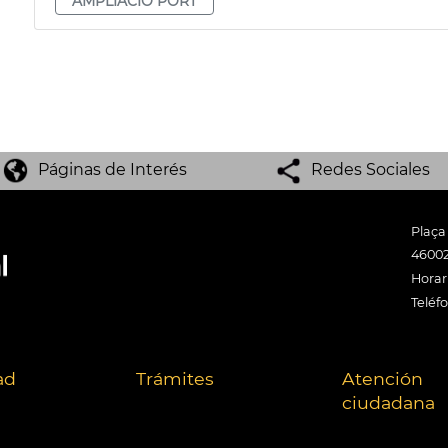
AMPLIACIÓ PORT
Páginas de Interés
Redes Sociales
Plaça
46002
Horari
Teléf
ad
Trámites
Atención
ciudadana