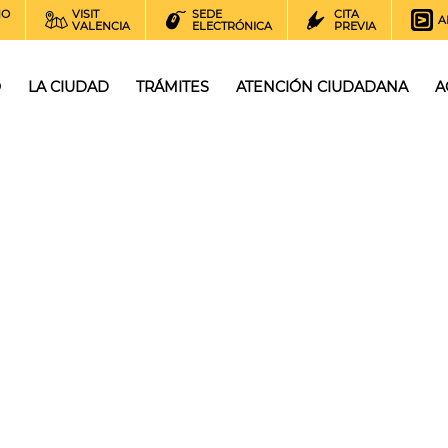
NO
VISIT
SEDE
CITA
A
VALENCIA
ELECTRÓNICA
PREVIA
O
LA CIUDAD
TRÁMITES
ATENCIÓN CIUDADANA
A