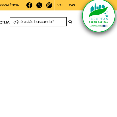
PPVALÈNCIA
VAL
CAS
CTUALIDAD