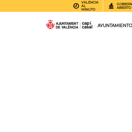
VALENCIA
GOBIER
AL
ABIERTO
MINUTO
AYUNTAMIENT