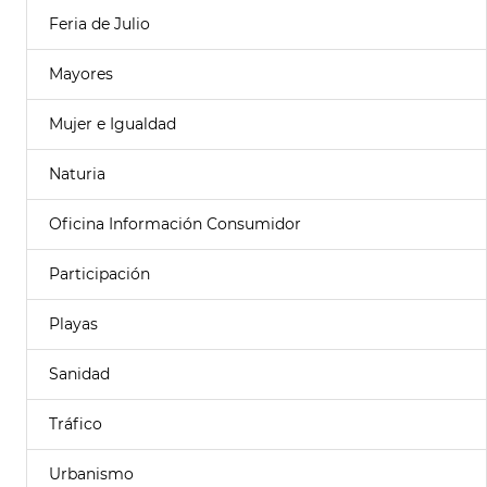
Feria de Julio
Mayores
Mujer e Igualdad
Naturia
Oficina Información Consumidor
Participación
Playas
Sanidad
Tráfico
Urbanismo