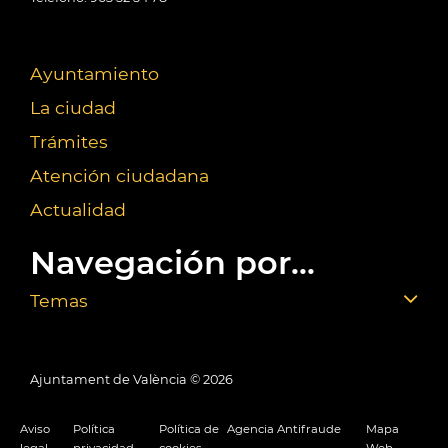
Ayuntamiento
La ciudad
Trámites
Atención ciudadana
Actualidad
Navegación por...
Temas
Ajuntament de València ©
2026
Aviso
Política
Política de
Agencia Antifraude
Mapa
legal
privacidad
cookies
Web