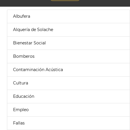
Albufera
Alquería de Solache
Bienestar Social
Bomberos
Contaminación Acústica
Cultura
Educación
Empleo
Fallas