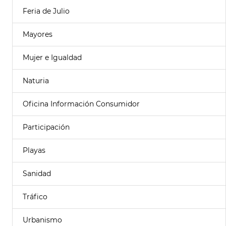
Feria de Julio
Mayores
Mujer e Igualdad
Naturia
Oficina Información Consumidor
Participación
Playas
Sanidad
Tráfico
Urbanismo