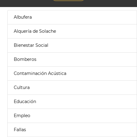
Albufera
Alquería de Solache
Bienestar Social
Bomberos
Contaminación Acústica
Cultura
Educación
Empleo
Fallas