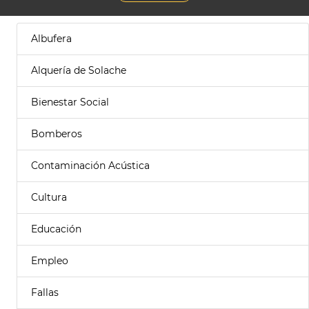
Albufera
Alquería de Solache
Bienestar Social
Bomberos
Contaminación Acústica
Cultura
Educación
Empleo
Fallas