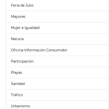
Feria de Julio
Mayores
Mujer e Igualdad
Naturia
Oficina Información Consumidor
Participación
Playas
Sanidad
Tráfico
Urbanismo