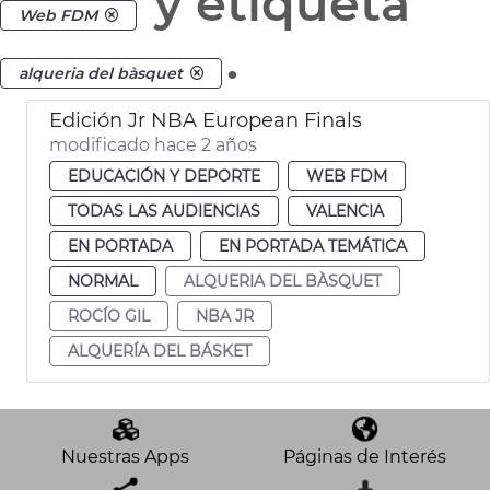
y etiqueta
Web FDM
.
alqueria del bàsquet
Edición Jr NBA European Finals
modificado hace 2 años
EDUCACIÓN Y DEPORTE
WEB FDM
TODAS LAS AUDIENCIAS
VALENCIA
EN PORTADA
EN PORTADA TEMÁTICA
NORMAL
ALQUERIA DEL BÀSQUET
ROCÍO GIL
NBA JR
ALQUERÍA DEL BÁSKET
Nuestras Apps
Páginas de Interés