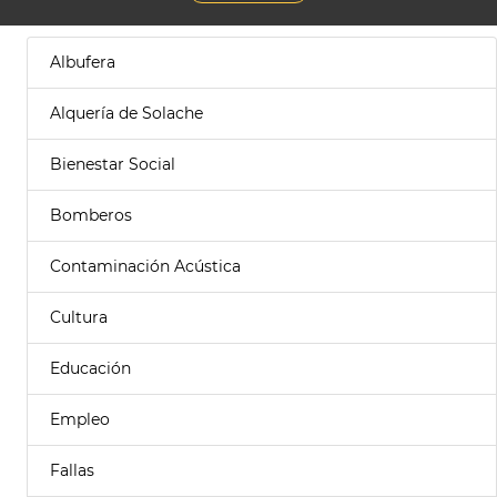
Albufera
Alquería de Solache
Bienestar Social
Bomberos
Contaminación Acústica
Cultura
Educación
Empleo
Fallas