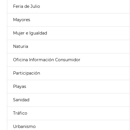
Feria de Julio
Mayores
Mujer e Igualdad
Naturia
Oficina Información Consumidor
Participación
Playas
Sanidad
Tráfico
Urbanismo