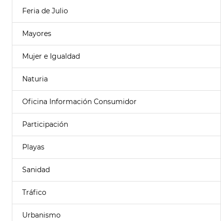
Feria de Julio
Mayores
Mujer e Igualdad
Naturia
Oficina Información Consumidor
Participación
Playas
Sanidad
Tráfico
Urbanismo