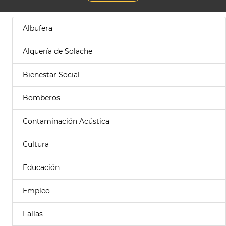
Albufera
Alquería de Solache
Bienestar Social
Bomberos
Contaminación Acústica
Cultura
Educación
Empleo
Fallas