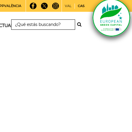
PPVALÈNCIA
VAL
CAS
CTUALIDAD