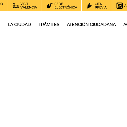
NO
VISIT
SEDE
CITA
A
VALENCIA
ELECTRÓNICA
PREVIA
O
LA CIUDAD
TRÁMITES
ATENCIÓN CIUDADANA
A