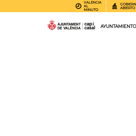
VALENCIA
GOBIER
AL
ABIERTO
MINUTO
AYUNTAMIENT