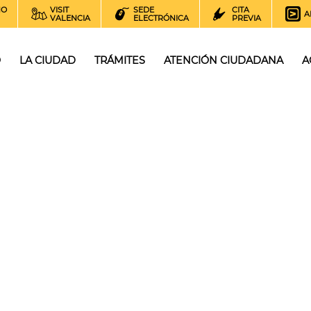
NO
VISIT
SEDE
CITA
A
VALENCIA
ELECTRÓNICA
PREVIA
O
LA CIUDAD
TRÁMITES
ATENCIÓN CIUDADANA
A