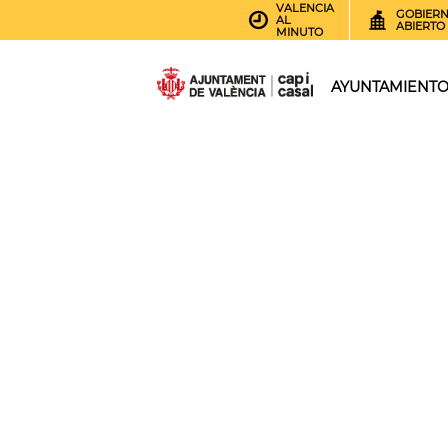
VALENCIA
GOBIER
AL
ABIERTO
MINUTO
AYUNTAMIENT