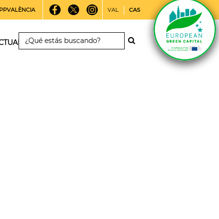
PPVALÈNCIA
VAL
CAS
CTUALIDAD