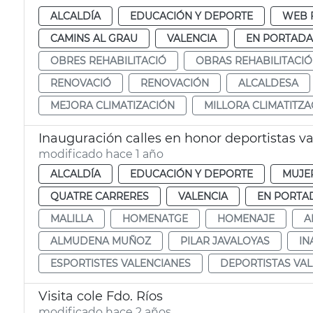
ALCALDÍA
EDUCACIÓN Y DEPORTE
WEB 
CAMINS AL GRAU
VALENCIA
EN PORTADA
OBRES REHABILITACIÓ
OBRAS REHABILITACI
RENOVACIÓ
RENOVACIÓN
ALCALDESA
MEJORA CLIMATIZACIÓN
MILLORA CLIMATITZA
Inauguración calles en honor deportistas v
modificado hace 1 año
ALCALDÍA
EDUCACIÓN Y DEPORTE
MUJE
QUATRE CARRERES
VALENCIA
EN PORTA
MALILLA
HOMENATGE
HOMENAJE
A
ALMUDENA MUÑOZ
PILAR JAVALOYAS
IN
ESPORTISTES VALENCIANES
DEPORTISTAS VA
Visita cole Fdo. Ríos
modificado hace 2 años