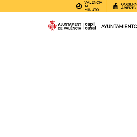
VALENCIA
GOBIER
AL
ABIERTO
MINUTO
AYUNTAMIENT