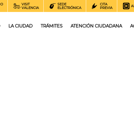
NO
VISIT
SEDE
CITA
A
VALENCIA
ELECTRÓNICA
PREVIA
O
LA CIUDAD
TRÁMITES
ATENCIÓN CIUDADANA
A