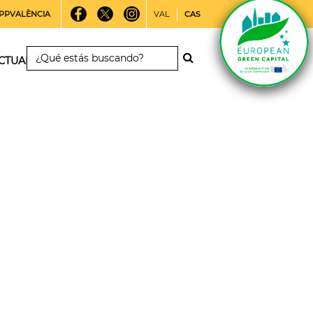
PPVALÈNCIA
VAL
CAS
CTUALIDAD