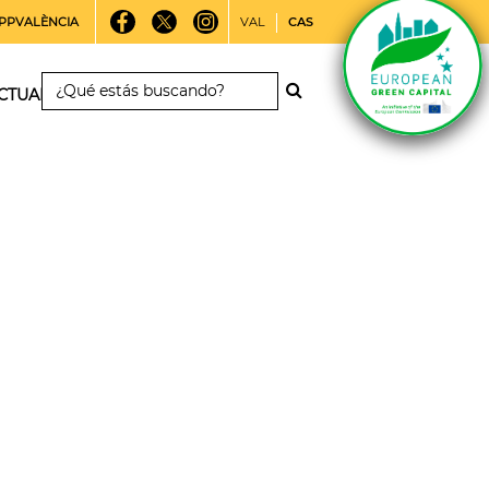
PPVALÈNCIA
VAL
CAS
CTUALIDAD