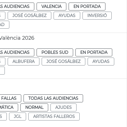
S AUDIENCIAS
VALENCIA
EN PORTADA
S
JOSÉ GOSÁLBEZ
AYUDAS
INVERSIÓ
AD
València 2026
S AUDIENCIAS
POBLES SUD
EN PORTADA
S
ALBUFERA
JOSÉ GOSÁLBEZ
AYUDAS
FALLAS
TODAS LAS AUDIENCIAS
MÁTICA
NORMAL
AJUDES
S
JGL
ARTISTAS FALLEROS