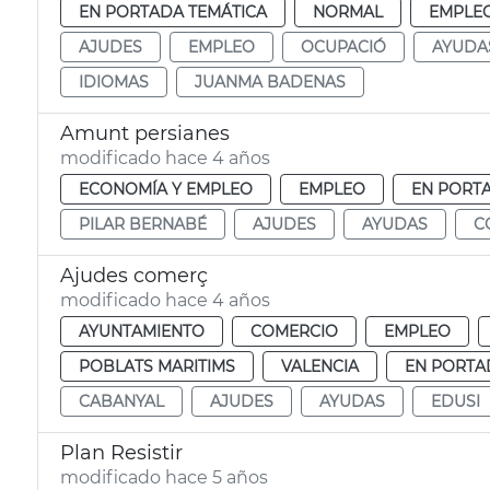
EN PORTADA TEMÁTICA
NORMAL
EMPLEO
AJUDES
EMPLEO
OCUPACIÓ
AYUDA
IDIOMAS
JUANMA BADENAS
Amunt persianes
modificado hace 4 años
ECONOMÍA Y EMPLEO
EMPLEO
EN PORT
PILAR BERNABÉ
AJUDES
AYUDAS
C
Ajudes comerç
modificado hace 4 años
AYUNTAMIENTO
COMERCIO
EMPLEO
POBLATS MARITIMS
VALENCIA
EN PORTA
CABANYAL
AJUDES
AYUDAS
EDUSI
Plan Resistir
modificado hace 5 años