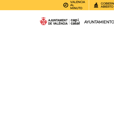
VALENCIA
GOBIER
AL
ABIERTO
MINUTO
AYUNTAMIENT