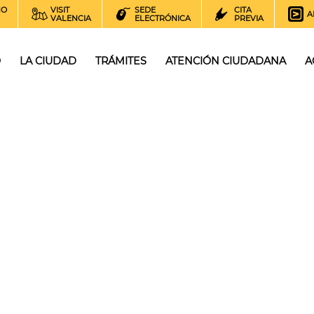
NO
VISIT
SEDE
CITA
A
VALENCIA
ELECTRÓNICA
PREVIA
O
LA CIUDAD
TRÁMITES
ATENCIÓN CIUDADANA
A