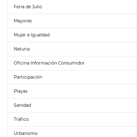
Feria de Julio
Mayores
Mujer e Igualdad
Naturia
Oficina Información Consumidor
Participación
Playas
Sanidad
Tráfico
Urbanismo