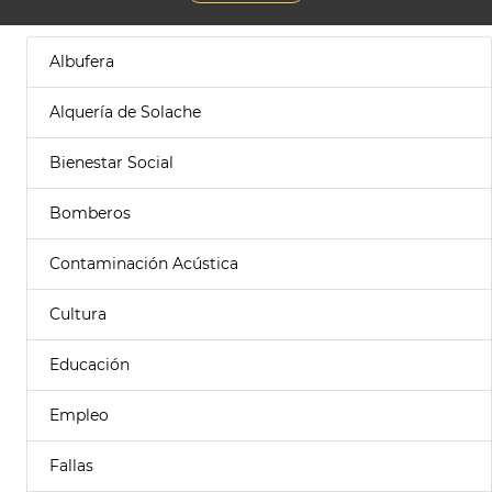
Albufera
Alquería de Solache
Bienestar Social
Bomberos
Contaminación Acústica
Cultura
Educación
Empleo
Fallas