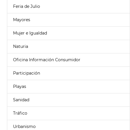
Feria de Julio
Mayores
Mujer e Igualdad
Naturia
Oficina Información Consumidor
Participación
Playas
Sanidad
Tráfico
Urbanismo