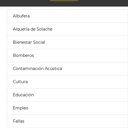
Albufera
Alquería de Solache
Bienestar Social
Bomberos
Contaminación Acústica
Cultura
Educación
Empleo
Fallas