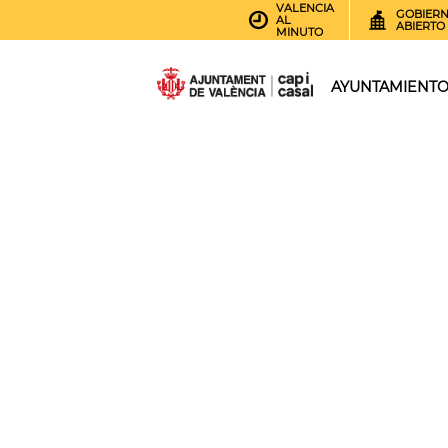
VALENCIA
GOBIER
AL
ABIERTO
MINUTO
AYUNTAMIENT