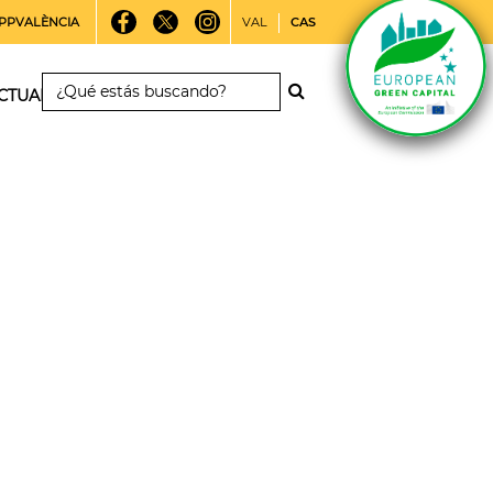
PPVALÈNCIA
VAL
CAS
CTUALIDAD