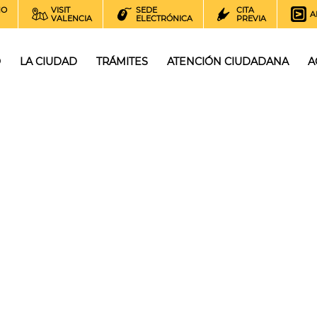
NO
VISIT
SEDE
CITA
A
VALENCIA
ELECTRÓNICA
PREVIA
O
LA CIUDAD
TRÁMITES
ATENCIÓN CIUDADANA
A