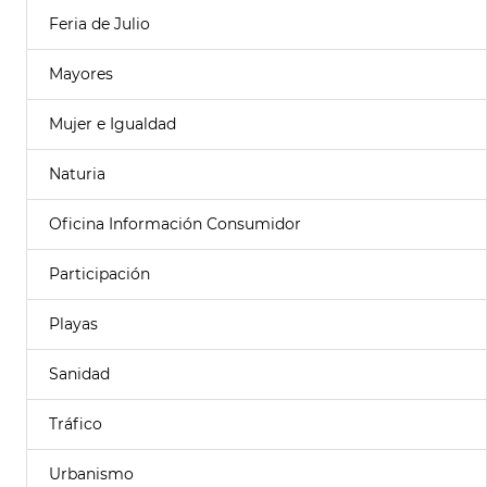
Feria de Julio
Mayores
Mujer e Igualdad
Naturia
Oficina Información Consumidor
Participación
Playas
Sanidad
Tráfico
Urbanismo