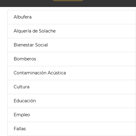
Albufera
Alquería de Solache
Bienestar Social
Bomberos
Contaminación Acústica
Cultura
Educación
Empleo
Fallas