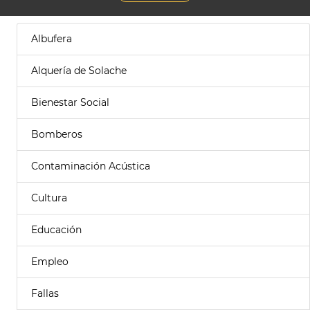
Albufera
Alquería de Solache
Bienestar Social
Bomberos
Contaminación Acústica
Cultura
Educación
Empleo
Fallas