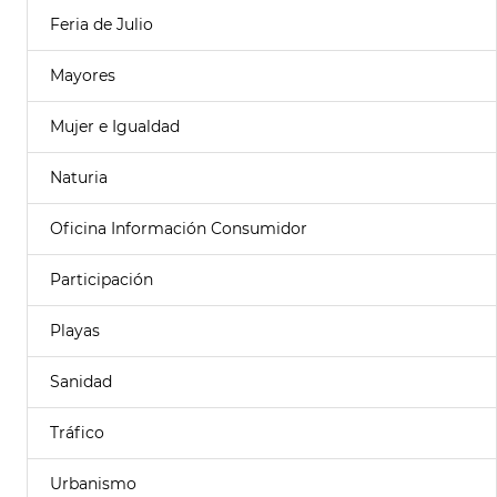
Feria de Julio
Mayores
Mujer e Igualdad
Naturia
Oficina Información Consumidor
Participación
Playas
Sanidad
Tráfico
Urbanismo