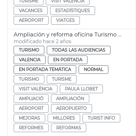
TURISME
VISIT VALÈNCIA
VACANCES
ESTADÍSTIQUES
AEROPORT
VIATGES
Ampliación y reforma oficina Turismo Aeropuerto València
modificado hace 2 años
TURISMO
TODAS LAS AUDIENCIAS
VALENCIA
EN PORTADA
EN PORTADA TEMÁTICA
NORMAL
TURISMO
TURISME
VISIT VALÈNCIA
PAULA LLOBET
AMPLIACIÓ
AMPLIACIÓN
AEROPORT
AEROPUERTO
MEJORAS
MILLORES
TURIST INFO
REFORMES
REFORMAS