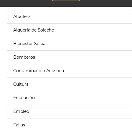
Albufera
Alquería de Solache
Bienestar Social
Bomberos
Contaminación Acústica
Cultura
Educación
Empleo
Fallas