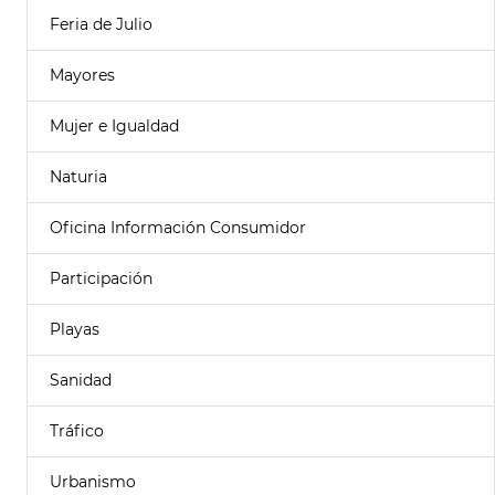
Feria de Julio
Mayores
Mujer e Igualdad
Naturia
Oficina Información Consumidor
Participación
Playas
Sanidad
Tráfico
Urbanismo