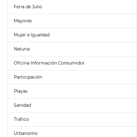
Feria de Julio
Mayores
Mujer e Igualdad
Naturia
Oficina Información Consumidor
Participación
Playas
Sanidad
Tráfico
Urbanismo