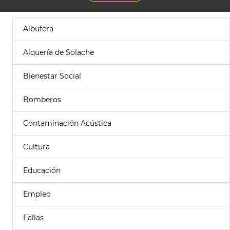
Albufera
Alquería de Solache
Bienestar Social
Bomberos
Contaminación Acústica
Cultura
Educación
Empleo
Fallas