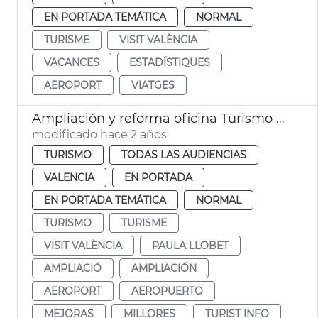
EN PORTADA TEMÁTICA
NORMAL
TURISME
VISIT VALÈNCIA
VACANCES
ESTADÍSTIQUES
AEROPORT
VIATGES
Ampliación y reforma oficina Turismo Aeropuerto València
modificado hace 2 años
TURISMO
TODAS LAS AUDIENCIAS
VALENCIA
EN PORTADA
EN PORTADA TEMÁTICA
NORMAL
TURISMO
TURISME
VISIT VALÈNCIA
PAULA LLOBET
AMPLIACIÓ
AMPLIACIÓN
AEROPORT
AEROPUERTO
MEJORAS
MILLORES
TURIST INFO