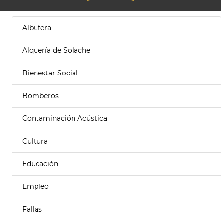
Albufera
Alquería de Solache
Bienestar Social
Bomberos
Contaminación Acústica
Cultura
Educación
Empleo
Fallas