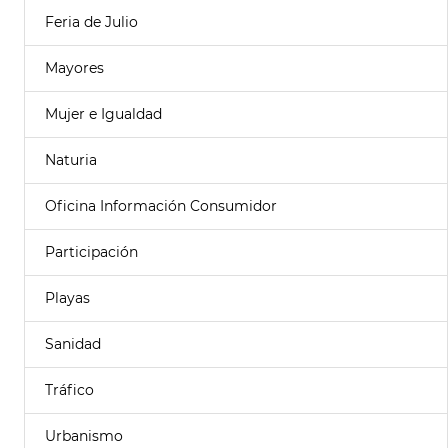
Feria de Julio
Mayores
Mujer e Igualdad
Naturia
Oficina Información Consumidor
Participación
Playas
Sanidad
Tráfico
Urbanismo