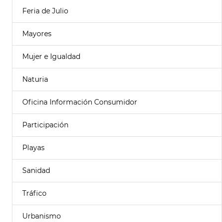
Feria de Julio
Mayores
Mujer e Igualdad
Naturia
Oficina Información Consumidor
Participación
Playas
Sanidad
Tráfico
Urbanismo