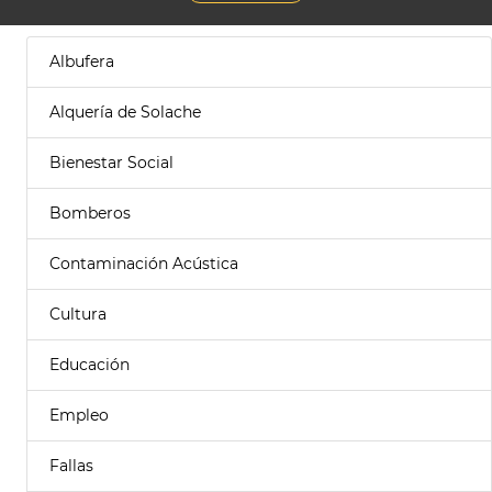
Albufera
Alquería de Solache
Bienestar Social
Bomberos
Contaminación Acústica
Cultura
Educación
Empleo
Fallas