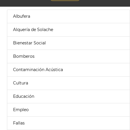
Albufera
Alquería de Solache
Bienestar Social
Bomberos
Contaminación Acústica
Cultura
Educación
Empleo
Fallas