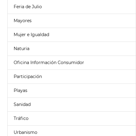
Feria de Julio
Mayores
Mujer e Igualdad
Naturia
Oficina Información Consumidor
Participación
Playas
Sanidad
Tráfico
Urbanismo