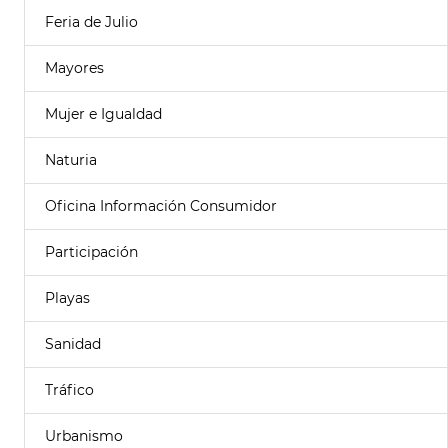
Feria de Julio
Mayores
Mujer e Igualdad
Naturia
Oficina Información Consumidor
Participación
Playas
Sanidad
Tráfico
Urbanismo