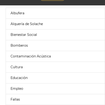
Albufera
Alquería de Solache
Bienestar Social
Bomberos
Contaminación Acústica
Cultura
Educación
Empleo
Fallas