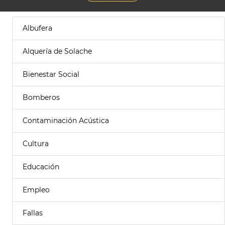
Albufera
Alquería de Solache
Bienestar Social
Bomberos
Contaminación Acústica
Cultura
Educación
Empleo
Fallas