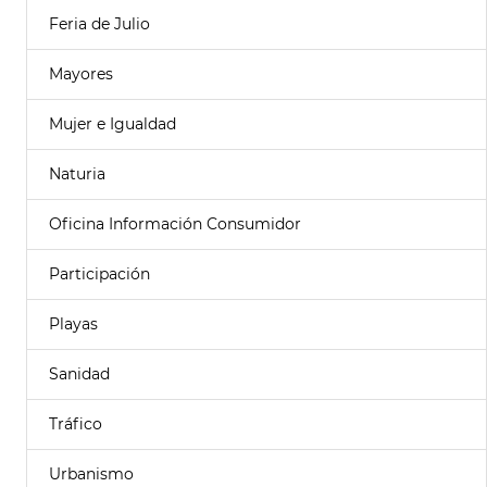
Feria de Julio
Mayores
Mujer e Igualdad
Naturia
Oficina Información Consumidor
Participación
Playas
Sanidad
Tráfico
Urbanismo