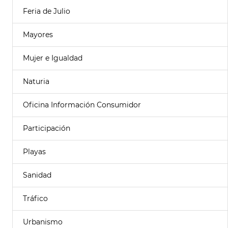
Feria de Julio
Mayores
Mujer e Igualdad
Naturia
Oficina Información Consumidor
Participación
Playas
Sanidad
Tráfico
Urbanismo