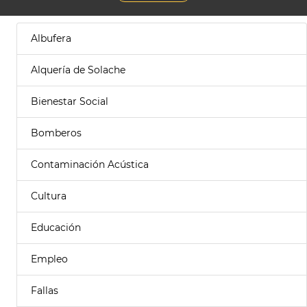
Albufera
Alquería de Solache
Bienestar Social
Bomberos
Contaminación Acústica
Cultura
Educación
Empleo
Fallas