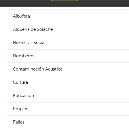
Albufera
Alquería de Solache
Bienestar Social
Bomberos
Contaminación Acústica
Cultura
Educación
Empleo
Fallas