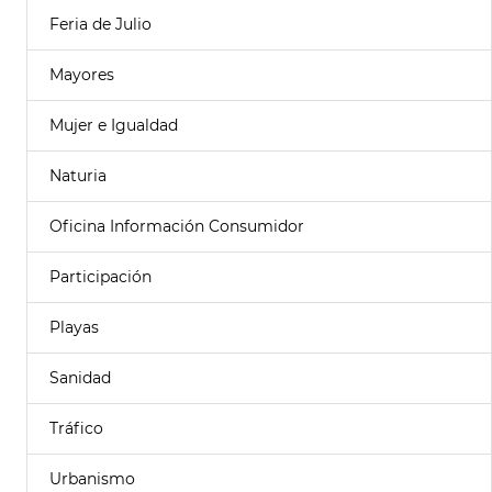
Feria de Julio
Mayores
Mujer e Igualdad
Naturia
Oficina Información Consumidor
Participación
Playas
Sanidad
Tráfico
Urbanismo