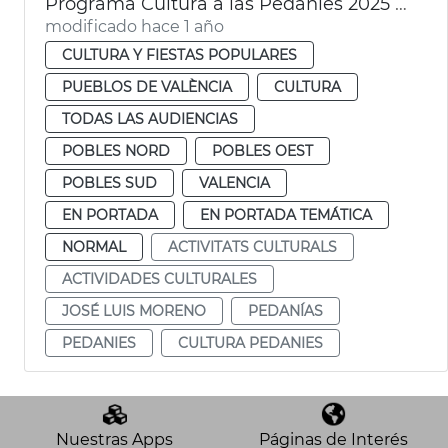
Programa Cultura a las Pedanies 2025 València
modificado hace 1 año
CULTURA Y FIESTAS POPULARES
PUEBLOS DE VALÈNCIA
CULTURA
TODAS LAS AUDIENCIAS
POBLES NORD
POBLES OEST
POBLES SUD
VALENCIA
EN PORTADA
EN PORTADA TEMÁTICA
NORMAL
ACTIVITATS CULTURALS
ACTIVIDADES CULTURALES
JOSÉ LUIS MORENO
PEDANÍAS
PEDANIES
CULTURA PEDANIES
Nuestras Apps
Páginas de Interés