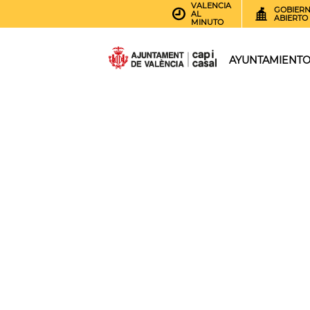
VALENCIA
GOBIER
AL
ABIERTO
MINUTO
AYUNTAMIENT