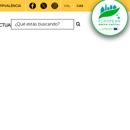
PPVALÈNCIA
VAL
CAS
CTUALIDAD