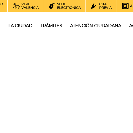
NO
VISIT
SEDE
CITA
A
VALENCIA
ELECTRÓNICA
PREVIA
O
LA CIUDAD
TRÁMITES
ATENCIÓN CIUDADANA
A