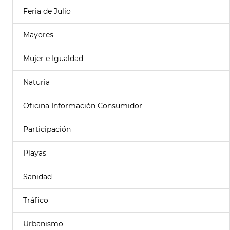
Feria de Julio
Mayores
Mujer e Igualdad
Naturia
Oficina Información Consumidor
Participación
Playas
Sanidad
Tráfico
Urbanismo