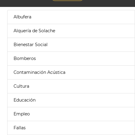
Albufera
Alquería de Solache
Bienestar Social
Bomberos
Contaminación Acústica
Cultura
Educación
Empleo
Fallas