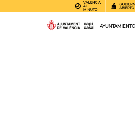
VALENCIA
GOBIER
AL
ABIERTO
MINUTO
AYUNTAMIENT