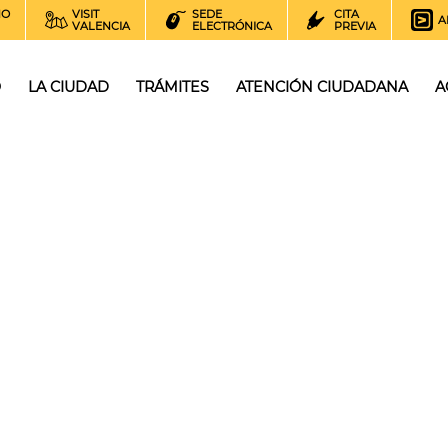
NO
VISIT
SEDE
CITA
A
VALENCIA
ELECTRÓNICA
PREVIA
O
LA CIUDAD
TRÁMITES
ATENCIÓN CIUDADANA
A