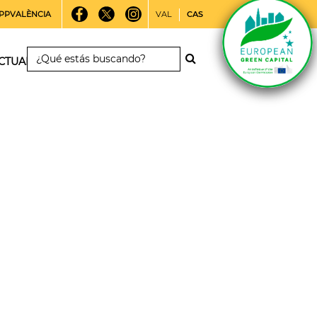
PPVALÈNCIA
VAL
CAS
CTUALIDAD