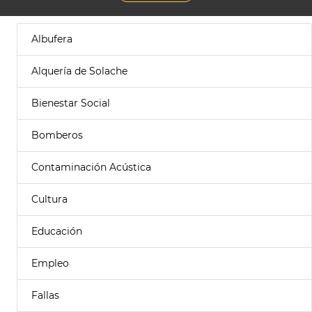
Albufera
Alquería de Solache
Bienestar Social
Bomberos
Contaminación Acústica
Cultura
Educación
Empleo
Fallas