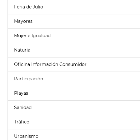
Feria de Julio
Mayores
Mujer e Igualdad
Naturia
Oficina Información Consumidor
Participación
Playas
Sanidad
Tráfico
Urbanismo