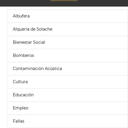
Albufera
Alquería de Solache
Bienestar Social
Bomberos
Contaminación Acústica
Cultura
Educación
Empleo
Fallas