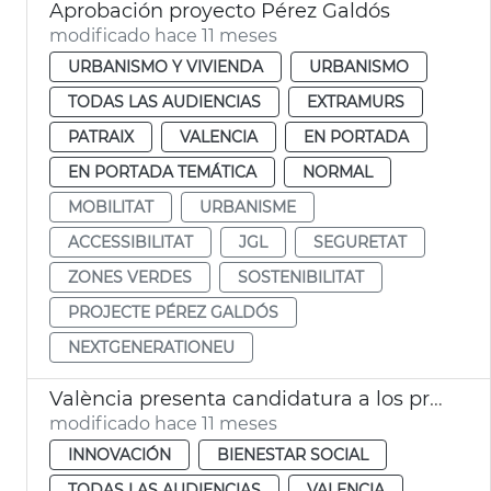
Aprobación proyecto Pérez Galdós
modificado hace 11 meses
URBANISMO Y VIVIENDA
URBANISMO
TODAS LAS AUDIENCIAS
EXTRAMURS
PATRAIX
VALENCIA
EN PORTADA
EN PORTADA TEMÁTICA
NORMAL
MOBILITAT
URBANISME
ACCESSIBILITAT
JGL
SEGURETAT
ZONES VERDES
SOSTENIBILITAT
PROJECTE PÉREZ GALDÓS
NEXTGENERATIONEU
València presenta candidatura a los premios europeos de accesibilidad
modificado hace 11 meses
INNOVACIÓN
BIENESTAR SOCIAL
TODAS LAS AUDIENCIAS
VALENCIA