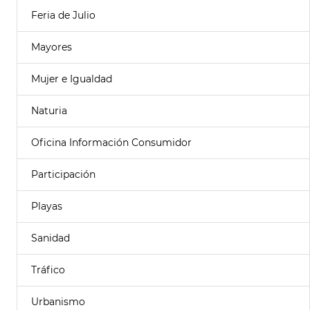
Feria de Julio
Mayores
Mujer e Igualdad
Naturia
Oficina Información Consumidor
Participación
Playas
Sanidad
Tráfico
Urbanismo