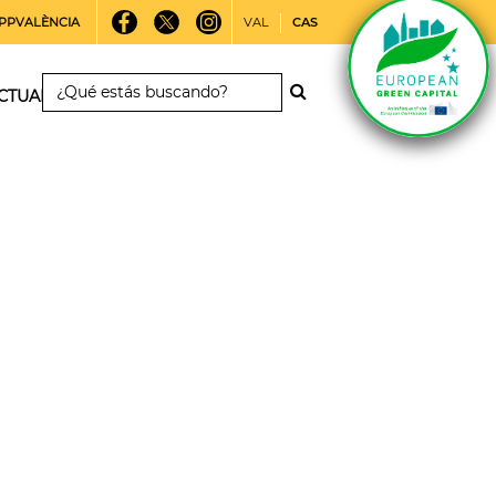
PPVALÈNCIA
VAL
CAS
CTUALIDAD