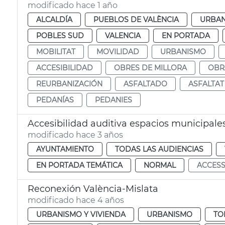
modificado hace 1 año
ALCALDÍA
PUEBLOS DE VALÈNCIA
URBA
POBLES SUD
VALENCIA
EN PORTADA
MOBILITAT
MOVILIDAD
URBANISMO
ACCESIBILIDAD
OBRES DE MILLORA
OBR
REURBANIZACIÓN
ASFALTADO
ASFALTAT
PEDANÍAS
PEDANIES
Accesibilidad auditiva espacios municipale
modificado hace 3 años
AYUNTAMIENTO
TODAS LAS AUDIENCIAS
EN PORTADA TEMÁTICA
NORMAL
ACCESS
Reconexión València-Mislata
modificado hace 4 años
URBANISMO Y VIVIENDA
URBANISMO
TO