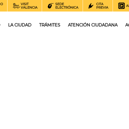
NO
VISIT
SEDE
CITA
A
VALENCIA
ELECTRÓNICA
PREVIA
O
LA CIUDAD
TRÁMITES
ATENCIÓN CIUDADANA
A