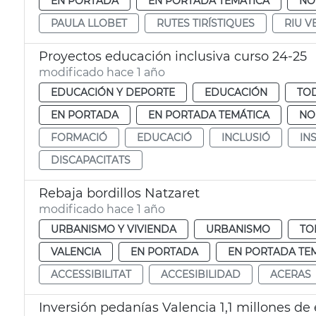
EN PORTADA
EN PORTADA TEMÁTICA
NO
PAULA LLOBET
RUTES TIRÍSTIQUES
RIU V
Proyectos educación inclusiva curso 24-25
modificado hace 1 año
EDUCACIÓN Y DEPORTE
EDUCACIÓN
TOD
EN PORTADA
EN PORTADA TEMÁTICA
NO
FORMACIÓ
EDUCACIÓ
INCLUSIÓ
IN
DISCAPACITATS
Rebaja bordillos Natzaret
modificado hace 1 año
URBANISMO Y VIVIENDA
URBANISMO
TO
VALENCIA
EN PORTADA
EN PORTADA TE
ACCESSIBILITAT
ACCESIBILIDAD
ACERAS
Inversión pedanías Valencia 1,1 millones de