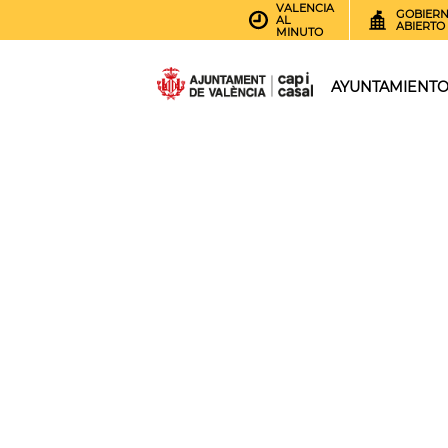
VALENCIA
GOBIER
AL
ABIERTO
MINUTO
AYUNTAMIENT