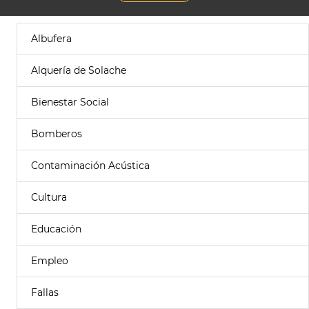
Albufera
Alquería de Solache
Bienestar Social
Bomberos
Contaminación Acústica
Cultura
Educación
Empleo
Fallas