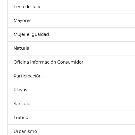
Feria de Julio
Mayores
Mujer e Igualdad
Naturia
Oficina Información Consumidor
Participación
Playas
Sanidad
Tráfico
Urbanismo