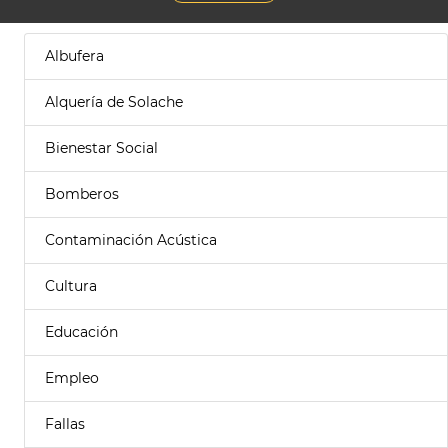
Albufera
Alquería de Solache
Bienestar Social
Bomberos
Contaminación Acústica
Cultura
Educación
Empleo
Fallas