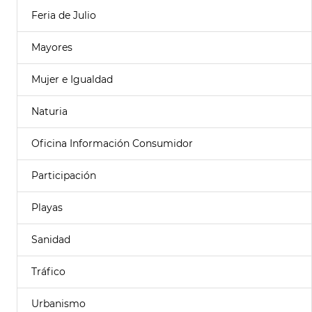
Feria de Julio
Mayores
Mujer e Igualdad
Naturia
Oficina Información Consumidor
Participación
Playas
Sanidad
Tráfico
Urbanismo