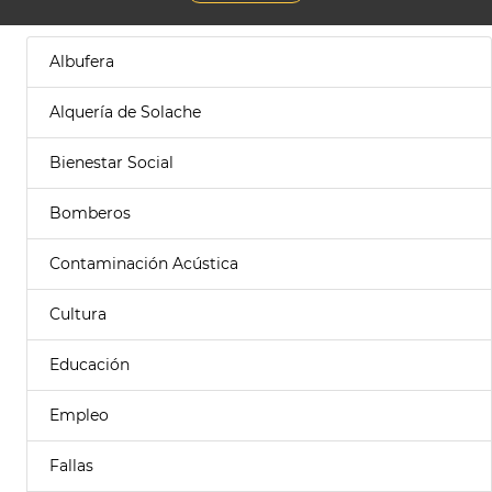
Albufera
Alquería de Solache
Bienestar Social
Bomberos
Contaminación Acústica
Cultura
Educación
Empleo
Fallas