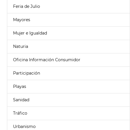
Feria de Julio
Mayores
Mujer e Igualdad
Naturia
Oficina Información Consumidor
Participación
Playas
Sanidad
Tráfico
Urbanismo